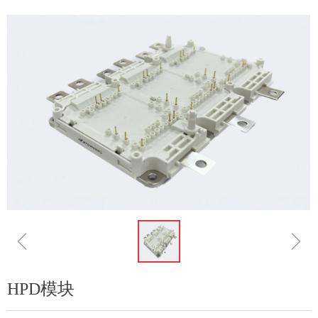
ꁆ
ꁇ
HPD模块