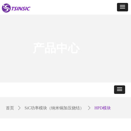
产品中心
首页
ꄲ
SiC功率模块（纳米铜加压烧结）
ꄲ
HPD模块