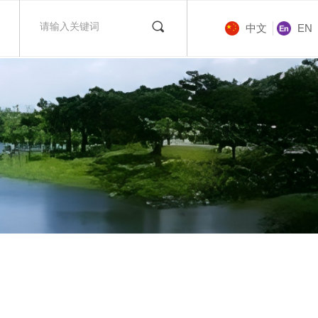
끠
中文
EN